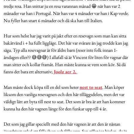
tredje resa. Han snittar ju en resa varannan månad 😁 när han var 2
månader var han i Portugal. När han var 4 månader var han i Kap verde.
Nu fyller han snart 6 månader och då ska han till Italien.
Hur som helst har jag varit på jakt efter en resevagn som man kan sitta
bakåtvänd i + ha fullt liggläge. Det här var svårare än jag trodde kan jag
säga. Typ alla resevagnar är för äldre barn (reser inte folk innan 1-
årsdagen eller?? 😅😅😅) I allafall så är Vincent för liten för vagnar där
man sitter och kollar framåt. Han måste kunna se vem som kör. Så då
fanns det bara ett alternativ;
Joolz aer 2.
Man måste dock köpa till en del som heter
nest to seat
. Man köper
liksom den vanliga resevagnen och den här tilläggsdelen, men det var
väldigt lätt att byta till nest to seat. Det som är bra är att han kommer
kunna ha den här vagnen länge för den funkar upp till 4 år.
Det som jag gillar speciellt med den här vagnen är att den är nästan
överdrivet enkel att fälla ihop och fälla upp. Sen gillar jag hjulen, de är