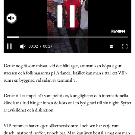
Cookies
Slå på ljud
Hantera Preferenser
Integritetspolicy
0
seconds
of
Det är nog få som missat, vid det här laget, att man kan köpa sig ur
Alla Ämnen
27
stressen och folkmassorna på Arlanda. Istället kan man sitta i ett VIP-
seconds
rum i en byggnad vid sidan av terminal 5.
Det är till exempel här som politiker, kungligheter och internationella
kändisar alltid hänger innan de körs ut i en lyxig taxi till sin flight. Syftet
är avskildhet och diskretion.
VIP-rummen har en egen säkerhetskontroll och sen har varje rum
dusch, matbord, soffor, tv och bar. Man kan även beställa mat om man