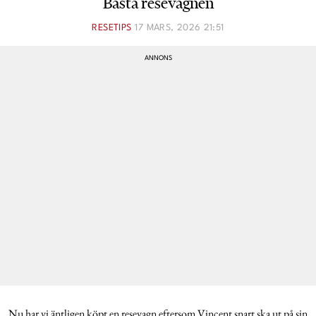
Bästa resevagnen
RESETIPS
17 MARS, 2026 21:51
Nu har vi äntligen köpt en resevagn eftersom Vincent snart ska ut på sin