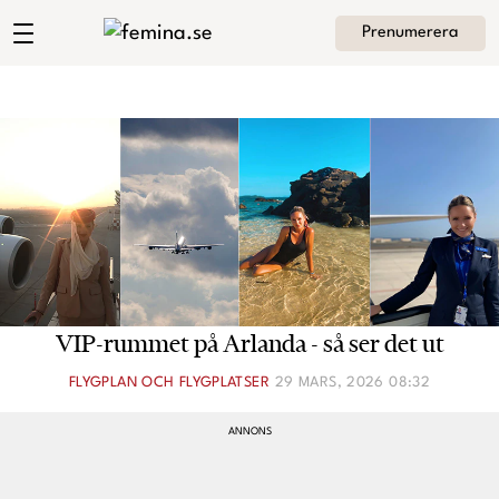
Prenumerera
Angelica Hedlunds blogg
Meny
Mode
Skönhet
Hem
Arkiv
Kultur
Om Angelica
Kontakt
Kategorier
Krönikor
VIP-rummet på Arlanda - så ser det ut
Livsstil
FLYGPLAN OCH FLYGPLATSER
29 MARS, 2026 08:32
Intervjuer