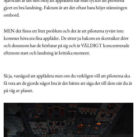
Självklart är det helt okej att applådera när man tycker att piloterna
gjort en bra landning. Faktum är att det oftast bara höjer stämningen
ombord.
MEN det finns ett litet problem och det är att piloterna tyvärr inte
kommer höra era fina applåder. De sitter ju bakom en skottsäker dörr
och dessutom har de hörlurar på sig och är VÄLDIGT koncentrerade
eftersom start och landning är kritiska moment.
Så ja, varsågod att applådera men om du verkligen vill att piloterna ska
få veta att de gjorde något bra är det bättre att säga det till dem när du är
på väg av planet.