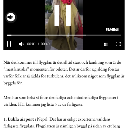
Cookies
Hantera Preferenser
00:01
00:40
Integritetspolicy
0
seconds
of
När det kommer till flygplan är det alltid start och landning som är de
Alla Ämnen
40
”mest kritiska” momenten för piloter. Det är därför jag aldrig förstår
seconds
varför folk är så rädda för turbulens, det är liksom något som flygplan är
byggda för.
Men hur som helst så finns det farliga och mindre farliga flygplatser i
världen. Här kommer jag lista 5 av de farligaste.
1.
Lukla airport
i Nepal. Det här är enligt experterna världens
farligaste flygplats. Flygplatsen är nämligen byggd på sidan av ett berg