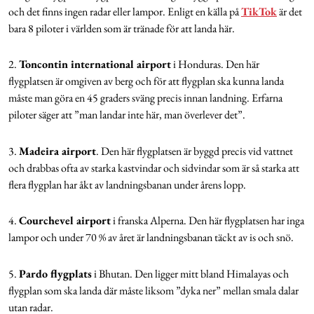
och det finns ingen radar eller lampor. Enligt en källa på
TikTok
är det
bara 8 piloter i världen som är tränade för att landa här.
2.
Toncontin international airport
i Honduras. Den här
flygplatsen är omgiven av berg och för att flygplan ska kunna landa
måste man göra en 45 graders sväng precis innan landning. Erfarna
piloter säger att ”man landar inte här, man överlever det”.
3.
Madeira airport
. Den här flygplatsen är byggd precis vid vattnet
och drabbas ofta av starka kastvindar och sidvindar som är så starka att
flera flygplan har åkt av landningsbanan under årens lopp.
4.
Courchevel airport
i franska Alperna. Den här flygplatsen har inga
lampor och under 70 % av året är landningsbanan täckt av is och snö.
5.
Pardo flygplats
i Bhutan. Den ligger mitt bland Himalayas och
flygplan som ska landa där måste liksom ”dyka ner” mellan smala dalar
utan radar.