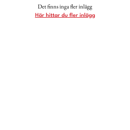
Livsberättelser
Det finns inga fler inlägg
Här hittar du fler inlägg
Privatekonomi
Hälsa
Femina TV
Bloggar
Kontakt
Om Femina
Nyhetsbrev