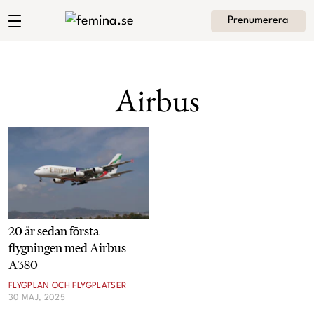
Prenumerera
Angelica Hedlunds blogg
Meny
Mode
Airbus
Skönhet
Hem
Arkiv
Kultur
Om Angelica
Kontakt
Kategorier
Krönikor
20 år sedan första
Livsstil
flygningen med Airbus
A380
Intervjuer
FLYGPLAN OCH FLYGPLATSER
30 MAJ, 2025