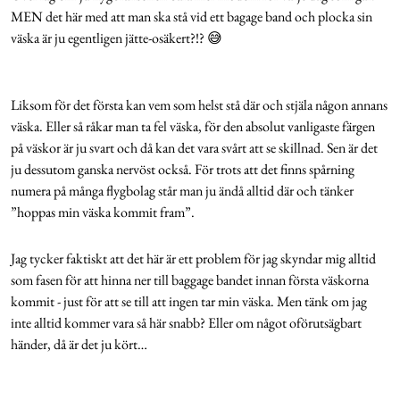
MEN det här med att man ska stå vid ett bagage band och plocka sin
väska är ju egentligen jätte-osäkert?!? 😅
Liksom för det första kan vem som helst stå där och stjäla någon annans
väska. Eller så råkar man ta fel väska, för den absolut vanligaste färgen
på väskor är ju svart och då kan det vara svårt att se skillnad. Sen är det
ju dessutom ganska nervöst också. För trots att det finns spårning
numera på många flygbolag står man ju ändå alltid där och tänker
”hoppas min väska kommit fram”.
Jag tycker faktiskt att det här är ett problem för jag skyndar mig alltid
som fasen för att hinna ner till baggage bandet innan första väskorna
kommit - just för att se till att ingen tar min väska. Men tänk om jag
inte alltid kommer vara så här snabb? Eller om något oförutsägbart
händer, då är det ju kört…