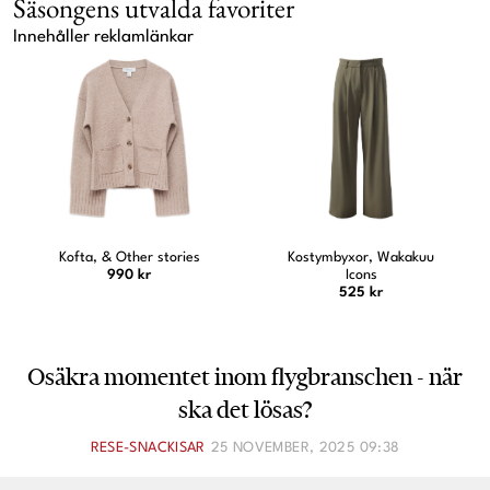
Säsongens utvalda favoriter
Innehåller reklamlänkar
Kostymbyxor, Wakakuu
Jeansskjorta, Ellos
Icons
479 kr
525 kr
Osäkra momentet inom flygbranschen - när
ska det lösas?
RESE-SNACKISAR
25 NOVEMBER, 2025 09:38