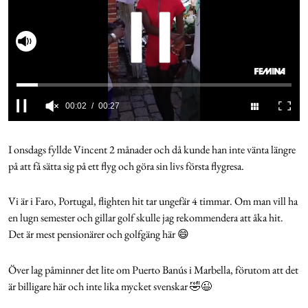
Cookies
Slå på ljud
Hantera Preferenser
00:02
00:27
Integritetspolicy
0
seconds
of
I onsdags fyllde Vincent 2 månader och då kunde han inte vänta längre
Alla Ämnen
27
på att få sätta sig på ett flyg och göra sin livs första flygresa.
seconds
Vi är i Faro, Portugal, flighten hit tar ungefär 4 timmar. Om man vill ha
en lugn semester och gillar golf skulle jag rekommendera att åka hit.
Det är mest pensionärer och golfgäng här 😄
Över lag påminner det lite om Puerto Banús i Marbella, förutom att det
är billigare här och inte lika mycket svenskar 🤣😉