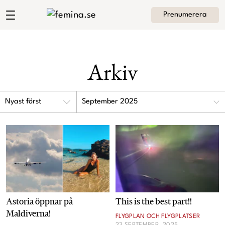
Prenumerera
Angelica Hedlunds blogg
Meny
Mode
Arkiv
Skönhet
Hem
Arkiv
September 2025
Kultur
Om Angelica
Kontakt
Kategorier
Krönikor
Livsstil
Astoria öppnar på
This is the best part!!
Intervjuer
Maldiverna!
FLYGPLAN OCH FLYGPLATSER