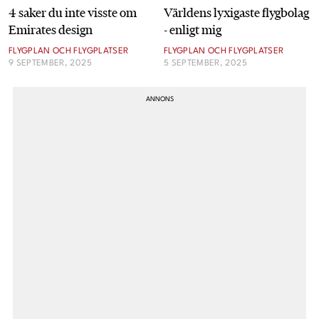
4 saker du inte visste om
Världens lyxigaste flygbolag
Emirates design
- enligt mig
Cookies
FLYGPLAN OCH FLYGPLATSER
FLYGPLAN OCH FLYGPLATSER
9 SEPTEMBER, 2025
5 SEPTEMBER, 2025
Hantera Preferenser
Integritetspolicy
Alla Ämnen